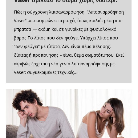
Vaser σμιλεύει το σώμα χωρίς νυστέρι.
Πώς η σύγχρονη λιποαναρρόφηση “Λιποαναρρόφηση
Vaser” μεταμορφώνει περιοχές όπως κοιλιά, μέση και
μπράτσα — ακόμη και σε γυναίκες με φυσιολογικό
βάρος Το λίπος που δεν φεύγει Υπάρχει λίπος που
“δεν φεύγει” με τίποτα. Δεν είναι θέμα θέλησης,
δίαιτας ή προπόνησης – είναι θέμα σωματότυπου. Εκεί
ακριβώς έρχεται η νέα γενιά λιποαναρρόφησης με
Vaser: συγκεκριμένες τεχνικές…