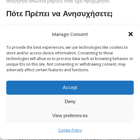
ανεξήγητη απώλεια βάρους όταν έχει προχωρήσει.
Πότε Πρέπει να Ανησυχήσετε;
Υπάρχουν συγκεκριμένα σημεία που πρέπει να
Manage Consent
κινητοποιήσουν τον ασθενή για άμεση επίσκεψη σε
ουρολόγο:
To provide the best experiences, we use technologies like cookies to
store and/or access device information. Consenting to these
Αίμα στα ούρα ή στο σπέρμα
– αν και μπορεί να
technologies will allow us to process data such as browsing behavior or
unique IDs on this site. Not consenting or withdrawing consent, may
οφείλεται και σε άλλες αιτίες, πρέπει πάντα να ερευνάται.
adversely affect certain features and functions.
Ξαφνική αδυναμία ούρησης
– μπορεί να υποδηλώνει
οξεία επίσχεση ούρων.
Accept
Επιδείνωση των συμπτωμάτων ούρησης
– ακόμη και
Deny
αν έχουν ξεκινήσει ήπια.
View preferences
Πόνος στα οστά, στη μέση ή στη λεκάνη
– μπορεί να
σχετίζεται με προχωρημένο καρκίνο.
Cookie Policy
Ανεξήγητη απώλεια βάρους ή κόπωση
– πρέπει