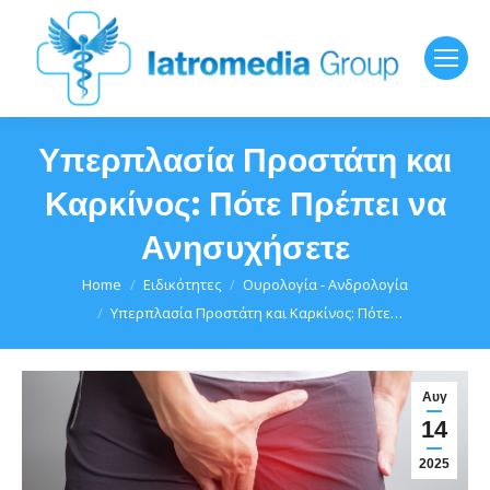
Υπερπλασία Προστάτη και
Καρκίνος: Πότε Πρέπει να
Ανησυχήσετε
You are here:
Home
Ειδικότητες
Ουρολογία - Ανδρολογία
Υπερπλασία Προστάτη και Καρκίνος: Πότε…
Αυγ
14
2025