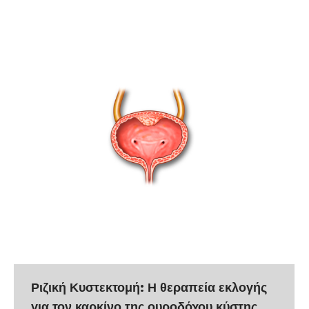
Ριζική Κυστεκτομή: Η θεραπεία εκλογής
για τον καρκίνο της ουροδόχου κύστης