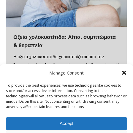
Οξεία χολοκυστίτιδα: Αίτια, συμπτώματα
& θεραπεία
Η οξεία χολοκυστίτιδα χαρακτηρίζεται από την
ξαφνική ανάπτυξη φλεγμονής στη χοληδόχο κύστη. Η
Manage Consent
χολή αποτελεί όργανο στο οποίο αποθηκεύεται η
χολή, ένα υγρό που παράγεται από το ήπαρ και
To provide the best experiences, we use technologies like cookies to
βοηθά στην πέψη των τροφών. Η φλεγμονή του
store and/or access device information. Consenting to these
technologies will allow us to process data such as browsing behavior or
οργάνου αυτού συνήθως προκύπτει από απόφραξη
unique IDs on this site. Not consenting or withdrawing consent, may
της χοληδόχου κύστης εξαιτίας της ύπαρξης
adversely affect certain features and functions.
χολόλιθων ή χολικής λάσπης, και σε…
Accept