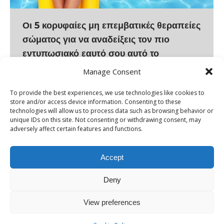
Οι 5 κορυφαίες μη επεμβατικές θεραπείες
σώματος για να αναδείξεις τον πιο
εντυπωσιακό εαυτό σου αυτό το
καλοκαίρι!
Manage Consent
Λίγοι μήνες έμειναν μέχρι να έρθει το καλοκαίρι και οι
To provide the best experiences, we use technologies like cookies to
πρώτες εμφανίσεις στην παραλία! Ωστόσο, με το
store and/or access device information. Consenting to these
technologies will allow us to process data such as browsing behavior or
καλοκαίρι να πλησιάζει, ξεκινά και η ανησυχία σχετικά
unique IDs on this site. Not consenting or withdrawing consent, may
με την εικόνα του σώματος. Δεν είναι λίγες οι
adversely affect certain features and functions.
γυναίκες που αναζητούν μια γρήγορη κι
αποτελεσματική λύση για να αποκτήσουν την πιο
Accept
εντυπωσιακή εκδοχή του σώματός τους ώστε να
Deny
υποδεχτούν…
View preferences