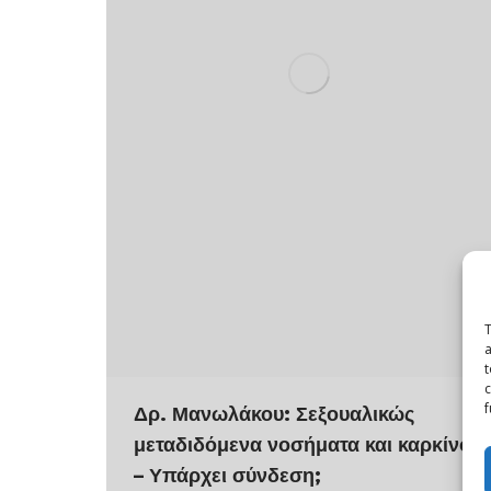
T
a
t
c
f
Δρ. Μανωλάκου: Σεξουαλικώς
μεταδιδόμενα νοσήματα και καρκίνος
– Υπάρχει σύνδεση;