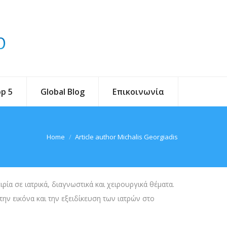
p 5
Global Blog
Επικοινωνία
You are here:
Home
Article author Michalis Georgiadis
ία σε ιατρικά, διαγνωστικά και χειρουργικά θέματα.
την εικόνα και την εξειδίκευση των ιατρών στο