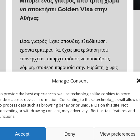
Μπορεί ένας γιατρός από τρίτη χώρα
να αποκτήσει Golden Visa στην
Αθήνα;
Είσαι γιατρός. Έχεις σπουδές, εξειδίκευση,
χρόνια εμπειρία. Και έχεις μια ερώτηση που
επανέρχεται: υπάρχει τρόπος να αποκτήσεις
νόμιμη, σταθερή παρουσία στην Ευρώπη, χωρίς
να χρειαστεί να αφήσεις πίσω ό,τι έχεις χτίσει
Manage Consent
στη χώρα σου; Η απάντηση είναι ναι. Και το
εργαλείο έχει συγκεκριμένο όνομα: Golden Visa
o provide the best experiences, we use technologies like cookies to store
nd/or access device information. Consenting to these technologies will allow u
Greece. Τι είναι το Golden Visa Greece Το
o process data such as browsing behavior or unique IDs on this site. Not
onsenting or withdrawing consent, may adversely affect certain features and
Golden…
unctions.
Accept
Deny
View preferences