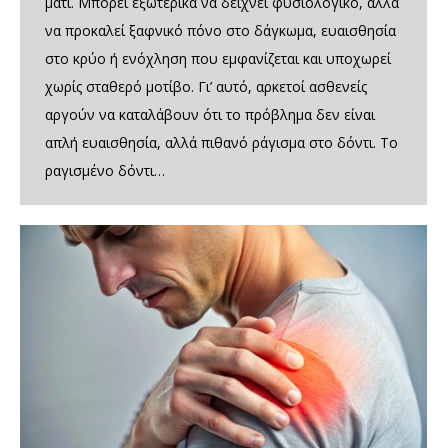
μάτι. Μπορεί εξωτερικά να δείχνει φυσιολογικό, αλλά
να προκαλεί ξαφνικό πόνο στο δάγκωμα, ευαισθησία
στο κρύο ή ενόχληση που εμφανίζεται και υποχωρεί
χωρίς σταθερό μοτίβο. Γι’ αυτό, αρκετοί ασθενείς
αργούν να καταλάβουν ότι το πρόβλημα δεν είναι
απλή ευαισθησία, αλλά πιθανό ράγισμα στο δόντι. Το
ραγισμένο δόντι…