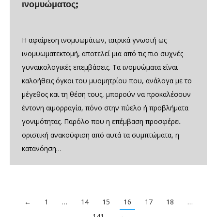
ινομυώματος;
Η αφαίρεση ινομυωμάτων, ιατρικά γνωστή ως
ινομυωματεκτομή, αποτελεί μια από τις πιο συχνές
γυναικολογικές επεμβάσεις. Τα ινομυώματα είναι
καλοήθεις όγκοι του μυομητρίου που, ανάλογα με το
μέγεθος και τη θέση τους, μπορούν να προκαλέσουν
έντονη αιμορραγία, πόνο στην πύελο ή προβλήματα
γονιμότητας. Παρόλο που η επέμβαση προσφέρει
οριστική ανακούφιση από αυτά τα συμπτώματα, η
κατανόηση…
←
1
…
14
15
16
17
18
…
141
→