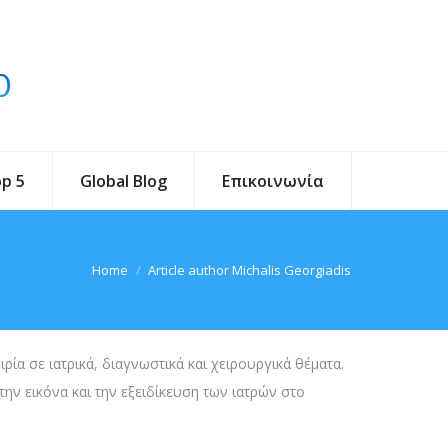
p 5
Global Blog
Επικοινωνία
You are here:
Home
Article author Michalis Georgiadis
ία σε ιατρικά, διαγνωστικά και χειρουργικά θέματα.
την εικόνα και την εξειδίκευση των ιατρών στο