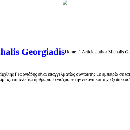
halis Georgiadis
You are here:
Home
Article author Michalis G
χάλης Γεωργιάδης είναι επαγγελματίας συντάκτης με εμπειρία σε ιατ
φορίας, επιμελείται άρθρα που ενισχύουν την εικόνα και την εξειδίκευ