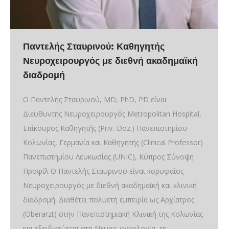
Παντελής Σταυρινού: Καθηγητής
Νευροχειρουργός με διεθνή ακαδημαϊκή
διαδρομή
Ο Παντελής Σταυρινού, MD, PhD, PD είναι
Διευθυντής Νευροχειρουργός Metropolitan Hospital,
Επίκουρος Καθηγητής (Priv.-Doz.) Πανεπιστημίου
Κολωνίας, Γερμανία και Καθηγητής (Clinical Professor)
Πανεπιστημίου Λευκωσίας (UNIC), Κύπρος Σύνοψη
Προφίλ Ο Παντελής Σταυρινού είναι κορυφαίος
Νευροχειρουργός με διεθνή ακαδημαϊκή και κλινική
διαδρομή. Διαθέτει πολυετή εμπειρία ως Αρχίατρος
(Oberarzt) στην Πανεπιστημιακή Κλινική της Κολωνίας
και εξειδικεύεται στη Νευρο-ογκολογία, τη