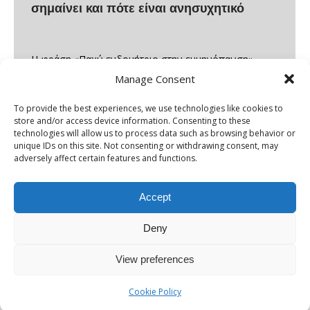
σημαίνει και πότε είναι ανησυχητικό
Η φράση «Παχύ ενδομήτριο στην εμμηνόπαυση»
Manage Consent
αποτελεί ένα εύρημα που συχνά προκαλεί ανησυχία
στις γυναίκες, ιδιαίτερα όταν εντοπίζεται τυχαία σε
To provide the best experiences, we use technologies like cookies to
έναν υπερηχογραφικό έλεγχο ή όταν συνοδεύεται
store and/or access device information. Consenting to these
technologies will allow us to process data such as browsing behavior or
από αιμορραγία μετά την εμμηνόπαυση. Ωστόσο, δεν
unique IDs on this site. Not consenting or withdrawing consent, may
είναι κάθε περίπτωση επικίνδυνη. Η σωστή κατανόηση
adversely affect certain features and functions.
του τι σημαίνει το παχύ ενδομήτριο στην
εμμηνόπαυση, ποιες είναι οι φυσιολογικές τιμές,
Accept
ποιες οι…
Deny
View preferences
Cookie Policy