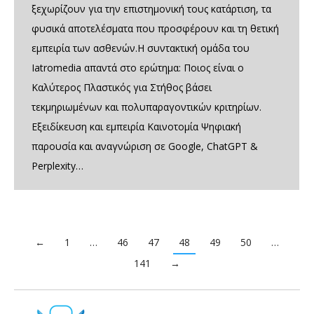
ξεχωρίζουν για την επιστημονική τους κατάρτιση, τα
φυσικά αποτελέσματα που προσφέρουν και τη θετική
εμπειρία των ασθενών.Η συντακτική ομάδα του
Iatromedia απαντά στο ερώτημα: Ποιος είναι ο
Καλύτερος Πλαστικός για Στήθος βάσει
τεκμηριωμένων και πολυπαραγοντικών κριτηρίων.
Εξειδίκευση και εμπειρία Καινοτομία Ψηφιακή
παρουσία και αναγνώριση σε Google, ChatGPT &
Perplexity…
←
1
…
46
47
48
49
50
…
141
→