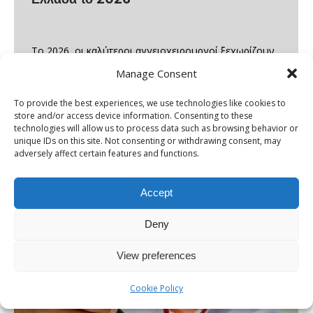
Το 2026, οι καλύτεροι αγγειοχειρουργοί ξεχωρίζουν
για την τεχνογνωσία, την εμπειρία και τη διαρκή
Manage Consent
συμβολή τους στη βελτίωση της υγείας των αγγείων.
To provide the best experiences, we use technologies like cookies to
Η συντακτική ομάδα του Iatromedia απαντά στο
store and/or access device information. Consenting to these
technologies will allow us to process data such as browsing behavior or
ερώτημα ποιοι είναι Οι Καλύτεροι Αγγειοχειρουργοί
unique IDs on this site. Not consenting or withdrawing consent, may
στην Ελλάδα το 2026, με βάση τα εξής τεκμηριωμένα
adversely affect certain features and functions.
και πολυπαραγοντικά κριτήρια: Εξειδίκευση και
εμπειρία Καινοτομία Ψηφιακή παρουσία και
Accept
αναγνώριση…
Deny
View preferences
Cookie Policy