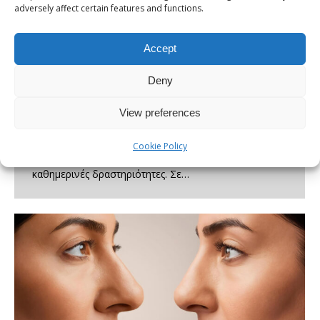
adversely affect certain features and functions.
Οι ασκήσεις για πόνο στη μέση είναι ο ιδανικός
Accept
τρόπος για την αντιμετώπιση χρόνιου πόνου στη
μέση, ένα εξαιρετικά συχνό φαινόμενο που
Deny
εμφανίζεται σε μεγάλο αριθμό ατόμων και μπορεί να
View preferences
επηρεάσει σημαντικά την καθημερινότητά τους. Παρότι
δεν αποτελεί πάντα σοβαρό ζήτημα υγείας, επηρεάζει
Cookie Policy
συχνά την ψυχολογία, τον ύπνο και την άνεση στις
καθημερινές δραστηριότητες. Σε…